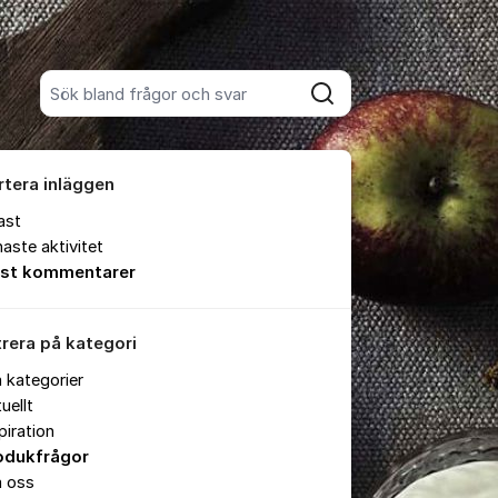
Sök bland alla inlägg
Sök
rtera inläggen
ast
aste aktivitet
est kommentarer
trera på kategori
a kategorier
uellt
piration
odukfrågor
 oss