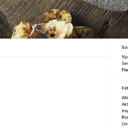
So
Ny
Sen
Fl
Fil
All
Akt
Ins
Pr
Om